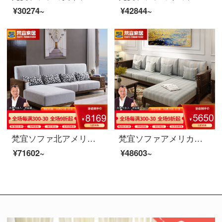
¥30274~
¥42844~
梵宜ソファ北アメリカ黒胡桃の木の実木ソファ1+2+3セットの布芸単双三人のソファーの大きさと部屋型のアメリカンソファが簡単にリビングの家具を予約します。8 W 10の三人の位+貴妃北米の黒胡桃の木
梵宜ソファアメリカの実木ソファ1+2+3セットのリビングルームの大きさと部屋の大きさを合わせた部屋型の貴妃の回転角度のソファーの単双三人のソファの家庭用リビングルームの逸品の家具521〓3人の位+貴妃（備考の貴妃の方向）胡桃色
¥71602~
¥48603~