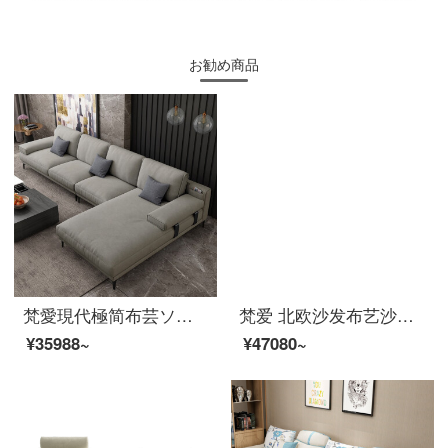
お勧め商品
梵愛現代極简布芸ソファリビングセット北欧サイズの部屋型ソファ家具ペア+シングル+貴妃+足をアップグレード版-三防布(ラテックスシートバッグ)
梵爱 北欧沙发布艺沙发冬夏两用实木框架纳米科技布乳胶沙发可以拆洗USB充电功能沙发客厅整装家具 七件套+0229茶几电视柜 旗舰版（科技布乳胶弹簧座包）
¥35988~
¥47080~