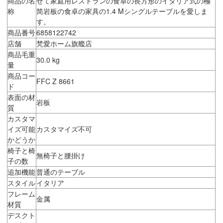
商品の名
せて家庭用レストランの食卓の長方形のイタリア式の極
称
简岩板の食卓の家具の1.4 Mシングルテーブルを愛しま
す。
商品番号
6858122742
店舗
梵愛ホーム旗艦店
商品毛重
30.0 kg
量
商品コー
FFC Z 8661
ド
表面の材
岩板
質
カスタマ
イズ可能
カスタマイズ不可
かどうか
椅子と椅
無椅子と腰掛け
子の数
追加機能
普通のテーブル
スタイル
イタリア
フレーム
金属
材質
デスクト