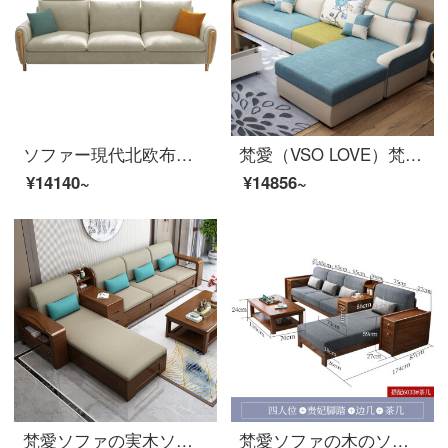
ソファー現代北欧布芸ソファーの木枠のソファーのリビングルームには、リビング家具を三人で配置しています。
梵愛（VSO LOVE）梵愛ソファ布芸ソファー中小戸型は現代簡単客間ファッションセット家具【豪華版】二人位＋貴妃位＋シングルカラーノートを取り外すことができます。
¥14140~
¥14856~
梵愛ソファの実木ソファ全実木布芸ソファ現代簡単な中国式セットラテックスソファリビングルームの家具の収納版
梵愛ソファの木のソファ、胡桃の木の布芸ソファ現代中国式のシンプルなソファルームの家具の4つのセット+いくつかの+足+茶何